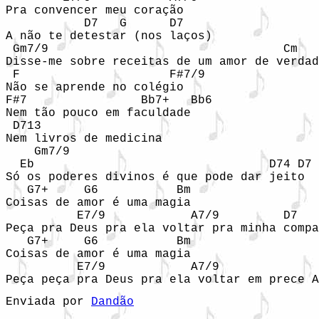
Pra convencer meu coração

           D7   G      D7

A não te detestar (nos laços)

 Gm7/9                                 Cm

Disse-me sobre receitas de um amor de verdad
 F                     F#7/9

Não se aprende no colégio

F#7                Bb7+   Bb6

Nem tão pouco em faculdade

 D713

Nem livros de medicina

    Gm7/9

  Eb                                 D74 D7

Só os poderes divinos é que pode dar jeito

   G7+     G6           Bm

Coisas de amor é uma magia

          E7/9            A7/9         D7   
Peça pra Deus pra ela voltar pra minha compa
   G7+     G6           Bm

Coisas de amor é uma magia

          E7/9            A7/9              
Peça peça pra Deus pra ela voltar em prece A
Enviada por 
Dandão