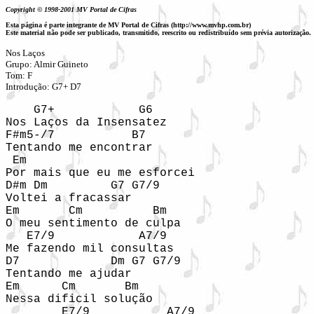
Copyright © 1998-2001 MV Portal de Cifras
Esta página é parte integrante de MV Portal de Cifras (http://www.mvhp.com.br)
Este material não pode ser publicado, transmitido, reescrito ou redistribuído sem prévia autorização.
Nos Laços
Grupo: Almir Guineto
Tom: F
Introdução: G7+ D7
    G7+            G6

Nos Laços da Insensatez

F#m5-/7           B7

Tentando me encontrar

 Em

Por mais que eu me esforcei

D#m Dm         G7 G7/9

Voltei a fracassar

Em       Cm          Bm

O meu sentimento de culpa

   E7/9            A7/9

Me fazendo mil consultas

D7             Dm G7 G7/9

Tentando me ajudar

Em      Cm       Bm

Nessa dificil solução

        E7/9           A7/9
