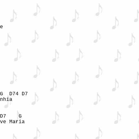
e

G  D74 D7

nhia

D7    G

ve Maria