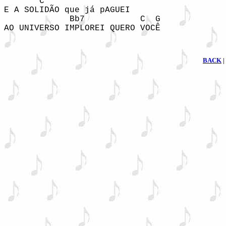
       C

E A SOLIDÃO que já pAGUEI

             Bb7           C  G

AO UNIVERSO IMPLOREI QUERO VOCÊ 
BACK
|