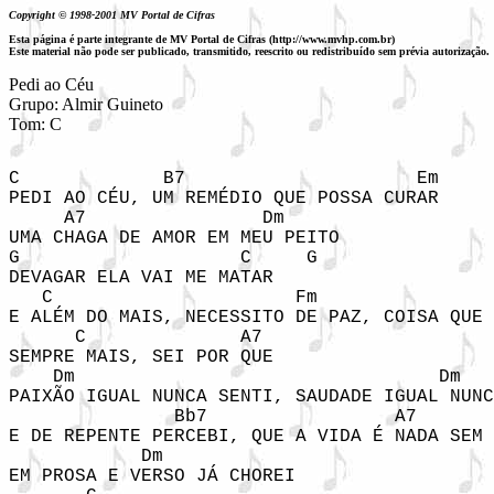
Copyright © 1998-2001 MV Portal de Cifras
Esta página é parte integrante de MV Portal de Cifras (http://www.mvhp.com.br)
Este material não pode ser publicado, transmitido, reescrito ou redistribuído sem prévia autorização.
Pedi ao Céu

Grupo: Almir Guineto

C             B7                     Em     
PEDI AO CÉU, UM REMÉDIO QUE POSSA CURAR

     A7                Dm

UMA CHAGA DE AMOR EM MEU PEITO

G                    C     G           

DEVAGAR ELA VAI ME MATAR

   C                      Fm                
E ALÉM DO MAIS, NECESSITO DE PAZ, COISA QUE 
      C              A7

SEMPRE MAIS, SEI POR QUE

    Dm                                 Dm

PAIXÃO IGUAL NUNCA SENTI, SAUDADE IGUAL NUNC
               Bb7                 A7

E DE REPENTE PERCEBI, QUE A VIDA É NADA SEM 
            Dm

EM PROSA E VERSO JÁ CHOREI
