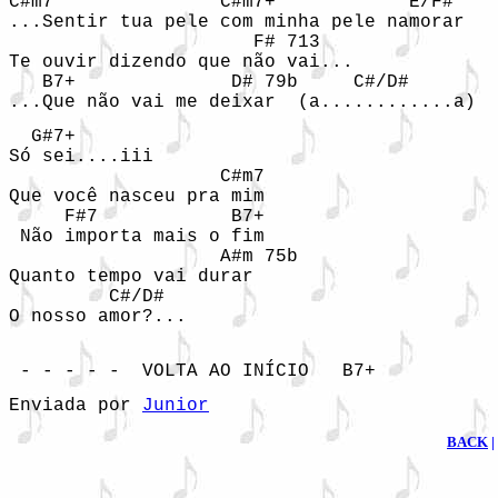
C#m7               C#m7+            E/F#

...Sentir tua pele com minha pele namorar

                      F# 713  

Te ouvir dizendo que não vai...

   B7+              D# 79b     C#/D#

  G#7+

Só sei....iii 

                   C#m7

Que você nasceu pra mim

     F#7            B7+

 Não importa mais o fim

                   A#m 75b     

Quanto tempo vai durar  

         C#/D#       

O nosso amor?...

 - - - - -  VOLTA AO INÍCIO   B7+
Enviada por 
Junior
BACK
|