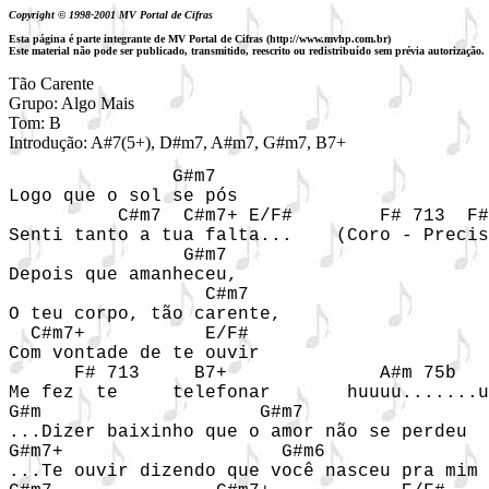
Copyright © 1998-2001 MV Portal de Cifras
Esta página é parte integrante de MV Portal de Cifras (http://www.mvhp.com.br)
Este material não pode ser publicado, transmitido, reescrito ou redistribuído sem prévia autorização.
Tão Carente

Grupo: Algo Mais

Tom: B

Introdução: A#7(5+), D#m7, A#m7, G#m7, B7+ 
               G#m7

Logo que o sol se pós

          C#m7  C#m7+ E/F#        F# 713  F#
Senti tanto a tua falta...    (Coro - Precis
                G#m7

Depois que amanheceu,

                  C#m7

O teu corpo, tão carente,

  C#m7+           E/F#

Com vontade de te ouvir

      F# 713     B7+              A#m 75b   
Me fez  te     telefonar       huuuu.......u
G#m                    G#m7

...Dizer baixinho que o amor não se perdeu

G#m7+                    G#m6               
...Te ouvir dizendo que você nasceu pra mim
