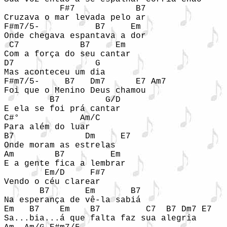
           F#7            B7

Cruzava o mar levada pelo ar

F#m7/5-           B7     Em

Onde chegava espantava a dor

 C7            B7     Em

Com a força do seu cantar

D7                G

Mas aconteceu um dia

F#m7/5-     B7   Dm7      E7 Am7

Foi que o Menino Deus chamou

         B7         G/D

E ela se foi prá cantar

C#°            Am/C

Para além do luar

B7              Dm     E7

Onde moram as estrelas

Am        B7         Em

E a gente fica a lembrar

        Em/D     F#7

Vendo o céu clarear

       B7       Em       B7

Na esperança de vê-la sabiá

Em   B7    Em    B7         C7  B7 Dm7 E7

Sa...bia...á que falta faz sua alegria
