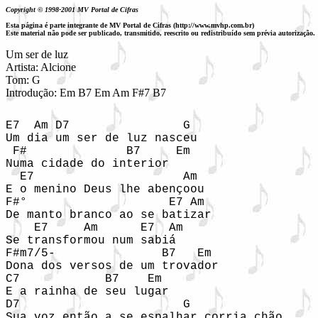
Copyright © 1998-2001 MV Portal de Cifras
Esta página é parte integrante de MV Portal de Cifras (http://www.mvhp.com.br)
Este material não pode ser publicado, transmitido, reescrito ou redistribuído sem prévia autorização.
Um ser de luz

Artista: Alcione

Tom: G

Introdução: Em B7 Em Am F#7 B7
E7  Am D7                G

Um dia um ser de luz nasceu

 F#              B7     Em

Numa cidade do interior

  E7                     Am

E o menino Deus lhe abençoou

F#°                    E7 Am

De manto branco ao se batizar

    E7     Am      E7  Am

Se transformou num sabiá

F#m7/5-               B7   Em

Dona dos versos de um trovador

C7            B7    Em

E a rainha de seu lugar

D7                       G

Sua voz então a se espalhar corria chão
