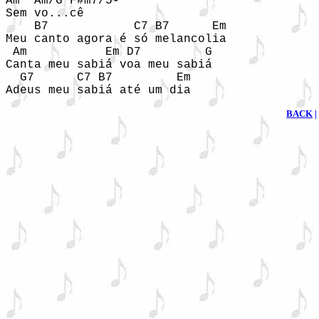
Am  Am/G F#m7/5-

Sem vo...cê

    B7            C7 B7      Em

Meu canto agora é só melancolia

 Am           Em D7         G

Canta meu sabiá voa meu sabiá

  G7      C7 B7         Em

Adeus meu sabiá até um dia
BACK
|