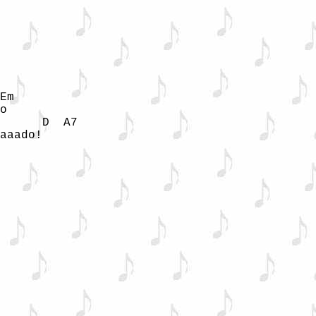
Em 

o 

      D  A7 

aaado! 
