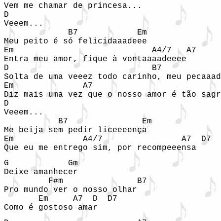
Vem me chamar de princesa... 

D 

Veeem... 

             B7            Em 

Meu peito é só felicidaaadeee 

Em                            A4/7   A7 

Entra meu amor, fique à vontaaaadeeee 

D                             B7            
Solta de uma veeez todo carinho, meu pecaaad
Em              A7                          
Diz mais uma vez que o nosso amor é tão sagr
D 

Veeem... 

           B7               Em 

Me beija sem pedir liceeeença 

Em              A4/7                A7  D7 

Que eu me entrego sim, por recompeeensa 
G            Gm 

Deixe amanhecer 

         F#m               B7 

Pro mundo ver o nosso olhar 

       Em     A7  D  D7 

Como é gostoso amar 