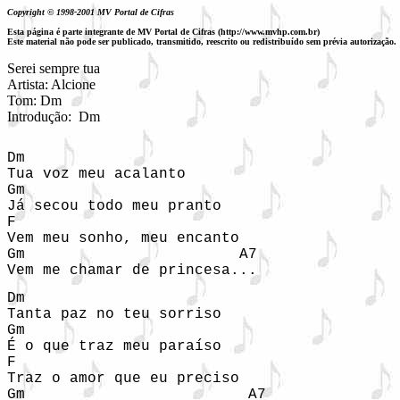
Copyright © 1998-2001 MV Portal de Cifras
Esta página é parte integrante de MV Portal de Cifras (http://www.mvhp.com.br)
Este material não pode ser publicado, transmitido, reescrito ou redistribuído sem prévia autorização.
Serei sempre tua

Artista: Alcione

Tom: Dm

Introdução:  Dm
Dm 

Tua voz meu acalanto 

Gm 

Já secou todo meu pranto 

F 

Vem meu sonho, meu encanto 

Gm                        A7 

Vem me chamar de princesa... 
Dm 

Tanta paz no teu sorriso 

Gm 

É o que traz meu paraíso 

F 

Traz o amor que eu preciso 

Gm                         A7 
