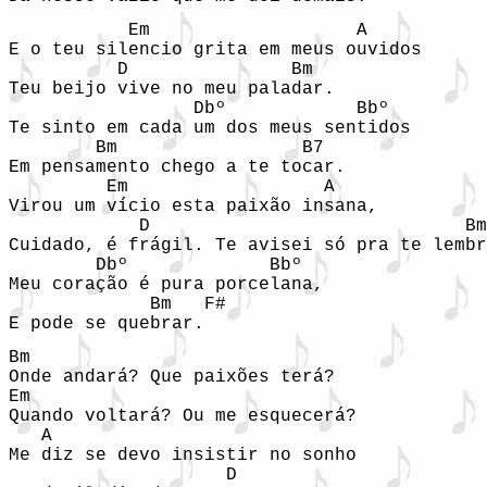
           Em                   A 

E o teu silencio grita em meus ouvidos 

          D               Bm 

Teu beijo vive no meu paladar. 

                 Dbº            Bbº 

Te sinto em cada um dos meus sentidos 

        Bm                 B7 

Em pensamento chego a te tocar. 

         Em                  A              
Virou um vício esta paixão insana, 

            D                             Bm
Cuidado, é frágil. Te avisei só pra te lembr
        Dbº             Bbº 

Meu coração é pura porcelana, 

             Bm   F# 

E pode se quebrar. 
Bm        

Onde andará? Que paixões terá? 

Em 

Quando voltará? Ou me esquecerá? 

   A 

Me diz se devo insistir no sonho 

                    D 
