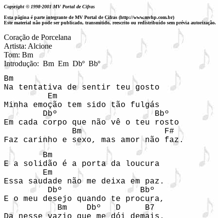
Copyright © 1998-2001 MV Portal de Cifras
Esta página é parte integrante de MV Portal de Cifras (http://www.mvhp.com.br)
Este material não pode ser publicado, transmitido, reescrito ou redistribuído sem prévia autorização.
Coração de Porcelana

Artista: Alcione

Tom: Bm

Introdução:  Bm  Em  Dbº  Bbº 
Bm         

Na tentativa de sentir teu gosto 

         Em          

Minha emoção tem sido tão fulgás 

        Dbº                    Bbº 

Em cada corpo que não vê o teu rosto 

              Bm                 F# 

Faz carinho e sexo, mas amor não faz. 
        Bm          

E a solidão é a porta da loucura 

        Em 

Essa saudade não me deixa em paz. 

         Dbº                Bbº 

E o meu desejo quando te procura, 

           Bm    Dbº   D     B7 

Da nesse vazio que me dói demais. 