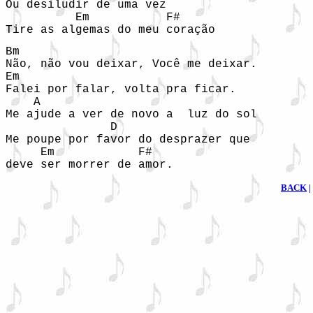
Ou desiludir de uma vez 

          Em           F# 

Tire as algemas do meu coração 
Bm      

Não, não vou deixar, Você me deixar. 

Em 

Falei por falar, volta pra ficar. 

    A 

Me ajude a ver de novo a  luz do sol 

               D          

Me poupe por favor do desprazer que  

     Em            F# 

deve ser morrer de amor. 
BACK
|