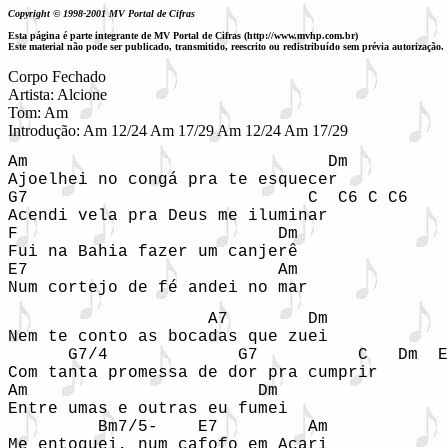
Copyright © 1998-2001 MV Portal de Cifras
Esta página é parte integrante de MV Portal de Cifras (http://www.mvhp.com.br)
Este material não pode ser publicado, transmitido, reescrito ou redistribuído sem prévia autorização.
Corpo Fechado

Artista: Alcione

Tom: Am

Introdução: Am 12/24 Am 17/29 Am 12/24 Am 17/29
Am                              Dm

Ajoelhei no congá pra te esquecer

G7                            C  C6 C C6

Acendi vela pra Deus me iluminar

F                          Dm  

Fui na Bahia fazer um canjerê

E7                         Am

Num cortejo de fé andei no mar
                    A7        Dm

Nem te conto as bocadas que zuei

      G7/4             G7          C   Dm  E
Com tanta promessa de dor pra cumprir

Am                       Dm

Entre umas e outras eu fumei

         Bm7/5-    E7         Am

Me entoquei, num cafofo em Acari