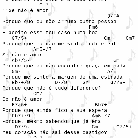
            Gm7 

**Se não é amor 

                                  D/F# 

Porque que eu não arrumo outra pessoa 

                            Fm6 

E aceito esse teu caso numa boa 

   G7/5+                         Cm     Cm7 

Porque que eu não me sinto indiferente 

          Am5-/7     

Se não é amor

   Ab7/5-                           Gm 

Porque que eu não encontro graça em nada 

   Gm7                            A/E     

Porque me sinto à margem de uma estrada 

   Eb7+/9        D7/9-    Gm       G7/5+ 

Porque que não é tudo diferente? 

          Cm7   

Se não é amor 

   F7/5+                      Bb7+      

Porque que ainda fico a sua espera 

   Eb7+/9                    Am5-/7    

Porque, mesmo sabendo que já era

    D7/9-                    Gm      G7/5+ 

Meu coração não sai desse castigo? 
