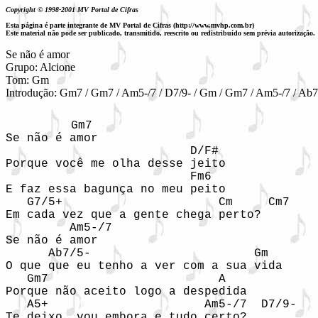
Copyright © 1998-2001 MV Portal de Cifras
Esta página é parte integrante de MV Portal de Cifras (http://www.mvhp.com.br)
Este material não pode ser publicado, transmitido, reescrito ou redistribuído sem prévia autorização.
Se não é amor

Grupo: Alcione

Tom: Gm

Introdução: Gm7 / Gm7 / Am5-/7 / D7/9- / Gm / Gm7 / Am5-/7 / Ab7/
      Gm7 

Se não é amor 

                          D/F# 

Porque você me olha desse jeito 

                          Fm6 

E faz essa bagunça no meu peito 

   G7/5+                      Cm     Cm7 

Em cada vez que a gente chega perto? 

         Am5-/7     

Se não é amor 

      Ab7/5-                       Gm 

O que que eu tenho a ver com a sua vida 

   Gm7                        A 

Porque não aceito logo a despedida 

   A5+                      Am5-/7  D7/9- 

Te deixo, vou embora e tudo certo? 
