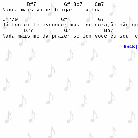
        D#7         G# Bb7    Cm7

Nunca mais vamos brigar....a toa 
Cm7/9              G#          G7           
Já tentei te esquecer mas meu coração não qu
       D#7          G#           Bb7        
Nada mais me dá prazer só com você eu sou fe
BACK
|