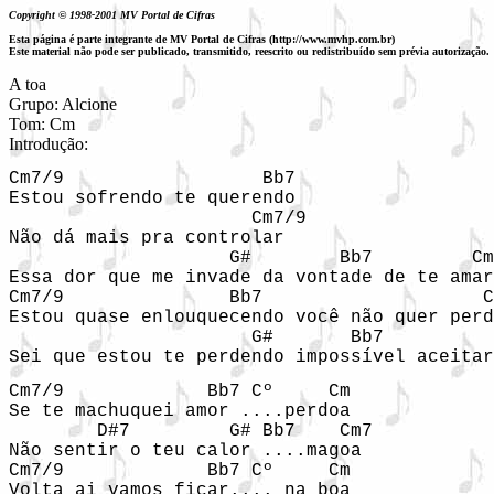
Copyright © 1998-2001 MV Portal de Cifras
Esta página é parte integrante de MV Portal de Cifras (http://www.mvhp.com.br)
Este material não pode ser publicado, transmitido, reescrito ou redistribuído sem prévia autorização.
A toa

Grupo: Alcione

Tom: Cm

Introdução: 
Cm7/9                  Bb7

Estou sofrendo te querendo 

                      Cm7/9     

Não dá mais pra controlar 

                    G#        Bb7         Cm
Essa dor que me invade da vontade de te amar

Cm7/9               Bb7                    C
Estou quase enlouquecendo você não quer perd
                      G#       Bb7          
Sei que estou te perdendo impossível aceitar
Cm7/9             Bb7 Cº     Cm

Se te machuquei amor ....perdoa 

        D#7         G# Bb7    Cm7

Não sentir o teu calor ....magoa

Cm7/9             Bb7 Cº     Cm

Volta ai vamos ficar.... na boa 
