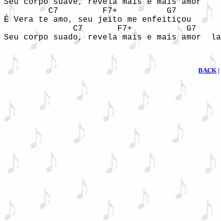
Seu corpo suave, revela mais e mais amor  

         C7         F7+          G7         
É Vera te amo, seu jeito me enfeitiçou  

              C7       F7+           G7     
Seu corpo suado, revela mais e mais amor  la
BACK
|