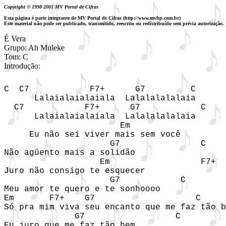
Copyright © 1998-2001 MV Portal de Cifras
Esta página é parte integrante de MV Portal de Cifras (http://www.mvhp.com.br)
Este material não pode ser publicado, transmitido, reescrito ou redistribuído sem prévia autorização.
É Vera

Grupo: Ah Muleke

Tom: C

Introdução: 
C  C7            F7+      G7         C  

      Lalaialaialaiala  Lalalalalalaia  

  C7            F7+      G7            C  

      Lalaialaialaiala  Lalalalalalaia  

                       Em                   
     Eu não sei viver mais sem você  

                     G7                C  

Não agüento mais a solidão  

                   Em                  F7+  

Juro não consigo te esquecer  

                     G7            C  

Meu amor te quero e te sonhoooo  

Em       F7+    G7                    C     
Só pra mim viva seu encanto que me faz tão b
              G7                  C  

Eu juro que me faz tão bem  
