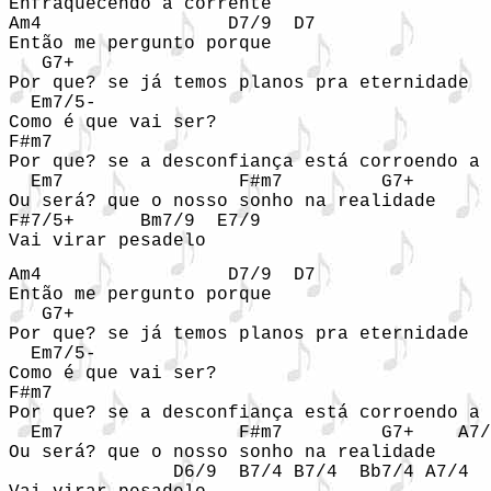
Enfraquecendo a corrente

Am4                 D7/9  D7

Então me pergunto porque

   G7+                                 

Por que? se já temos planos pra eternidade

  Em7/5-

Como é que vai ser?

F#m7                                        
Por que? se a desconfiança está corroendo a 
  Em7                F#m7         G7+

Ou será? que o nosso sonho na realidade

F#7/5+      Bm7/9  E7/9

Vai virar pesadelo
Am4                 D7/9  D7

Então me pergunto porque

   G7+                                 

Por que? se já temos planos pra eternidade

  Em7/5-

Como é que vai ser?

F#m7                                        
Por que? se a desconfiança está corroendo a 
  Em7                F#m7         G7+    A7/
Ou será? que o nosso sonho na realidade

               D6/9  B7/4 B7/4  Bb7/4 A7/4
