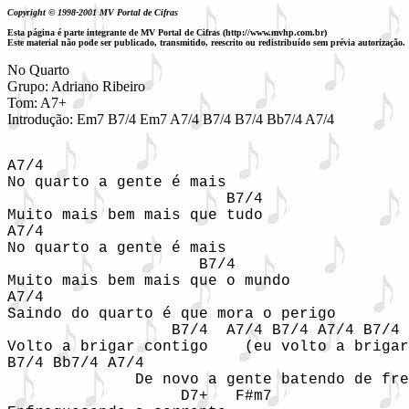
Copyright © 1998-2001 MV Portal de Cifras
Esta página é parte integrante de MV Portal de Cifras (http://www.mvhp.com.br)
Este material não pode ser publicado, transmitido, reescrito ou redistribuído sem prévia autorização.
No Quarto

Grupo: Adriano Ribeiro

Tom: A7+

A7/4                      

No quarto a gente é mais

                        B7/4

Muito mais bem mais que tudo

A7/4           

No quarto a gente é mais

                     B7/4

Muito mais bem mais que o mundo

A7/4 

Saindo do quarto é que mora o perigo

                  B7/4  A7/4 B7/4 A7/4 B7/4 
Volto a brigar contigo    (eu volto a brigar
B7/4 Bb7/4 A7/4

              De novo a gente batendo de fre
                   D7+   F#m7
