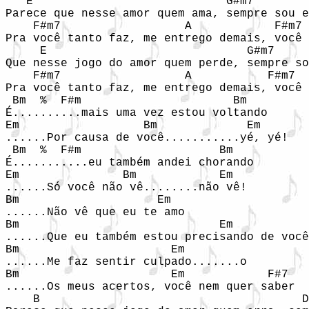
   E                            G#m7

Parece que nesse amor quem ama, sempre sou e
    F#m7                  A            F#m7 
Pra você tanto faz, me entrego demais, você 
     E                             G#m7

Que nesse jogo do amor quem perde, sempre so
    F#m7                  A           F#m7  
Pra você tanto faz, me entrego demais, você 
 Bm  %  F#m                      Bm

É..........mais uma vez estou voltando

Em                  Bm             Em

......Por causa de você...........yé, yé!

 Bm  %  F#m                    Bm

É...........eu também andei chorando

Em               Bm            Em

......Só você não vê........não vê!

Bm                    Em

......Não vê que eu te amo

Bm                             Em

......Que eu também estou precisando de você

Bm                      Em

......Me faz sentir culpado.......o

Bm                      Em            F#7

......Os meus acertos, você nem quer saber

    B                                      D