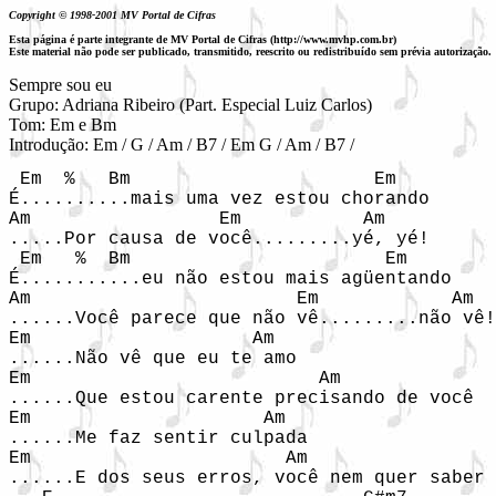
Copyright © 1998-2001 MV Portal de Cifras
Esta página é parte integrante de MV Portal de Cifras (http://www.mvhp.com.br)
Este material não pode ser publicado, transmitido, reescrito ou redistribuído sem prévia autorização.
Sempre sou eu

Grupo: Adriana Ribeiro (Part. Especial Luiz Carlos)

Tom: Em e Bm

Introdução: Em / G / Am / B7 / Em G / Am / B7 /
 Em  %   Bm                      Em

É..........mais uma vez estou chorando

Am                 Em           Am

.....Por causa de você.........yé, yé!

 Em   %  Bm                       Em

É...........eu não estou mais agüentando

Am                        Em            Am

......Você parece que não vê.........não vê!

Em                    Am

......Não vê que eu te amo

Em                          Am

......Que estou carente precisando de você

Em                     Am

......Me faz sentir culpada

Em                       Am                 
......E dos seus erros, você nem quer saber
