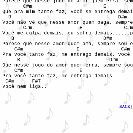
Parece que nesse jogo do amor quem erra, sem
       C#m                        E         
Que pra mim tanto faz, você se entrega demai
  B                                    D#m

Você não vê que nesse amor quem paga, sempre
       C#m                E              C#m
Você me culpa demais, eu sofro demais......p
   B                              D#m

Parece que nesse amor quem ama, sempre sou e
    C#m                  E              C#m 
Pra você tanto faz, me entrego demais, você 
     B                              D#m

Que nesse jogo do amor quem erra, sempre sou
    C#m                   E

Pra você tanto faz, me entrego demais

 C#m      F#7

Você nem liga..
BACK
|