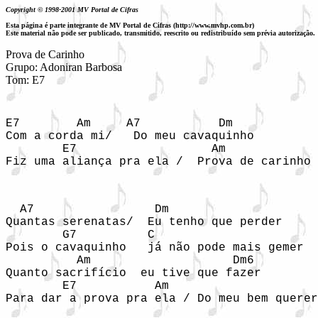
Copyright © 1998-2001 MV Portal de Cifras
Esta página é parte integrante de MV Portal de Cifras (http://www.mvhp.com.br)
Este material não pode ser publicado, transmitido, reescrito ou redistribuído sem prévia autorização.
Prova de Carinho

Grupo: Adoniran Barbosa

E7        Am     A7           Dm

Com a corda mi/   Do meu cavaquinho

        E7                   Am

Fiz uma aliança pra ela /  Prova de carinho

  A7                 Dm

Quantas serenatas/  Eu tenho que perder

        G7          C

Pois o cavaquinho   já não pode mais gemer

          Am                    Dm6

Quanto sacrifício  eu tive que fazer

        E7           Am

Para dar a prova pra ela / Do meu bem querer