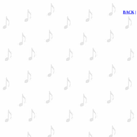
BACK
|