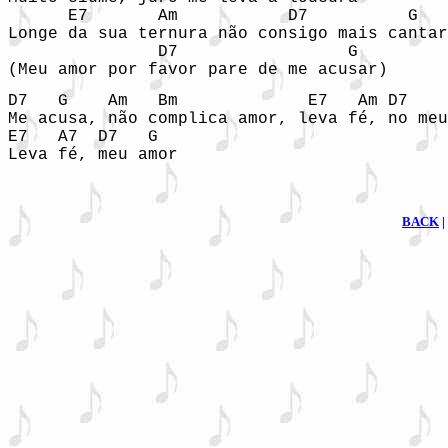
      E7       Am           D7          G

Longe da sua ternura não consigo mais cantar

               D7                 G

(Meu amor por favor pare de me acusar)
D7   G    Am   Bm             E7   Am D7    
Me acusa, não complica amor, leva fé, no meu
E7   A7  D7   G

Leva fé, meu amor    
BACK
|