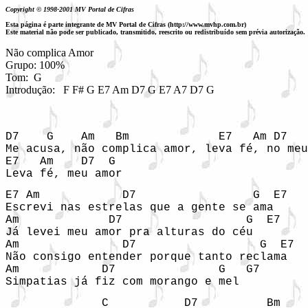
Copyright © 1998-2001 MV Portal de Cifras
Esta página é parte integrante de MV Portal de Cifras (http://www.mvhp.com.br)
Este material não pode ser publicado, transmitido, reescrito ou redistribuído sem prévia autorização.
Não complica Amor

Grupo: 100%

Tom:  G

Introdução: 
F F# G E7 Am D7 G E7 A7 D7 G 
D7    G    Am   Bm             E7   Am D7   
Me acusa, não complica amor, leva fé, no meu
E7   Am    D7  G    

Leva fé, meu amor     
E7 Am            D7                 G  E7

Escrevi nas estrelas que a gente se ama

Am             D7                  G  E7

Já levei meu amor pra alturas do céu

Am               D7                  G  E7

Não consigo entender porque tanto reclama

Am            D7               G   G7

Simpatias já fiz com morango e mel
              C           D7          Bm 
