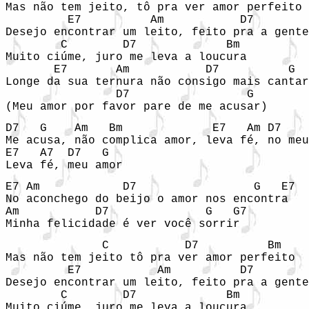
Mas não tem jeito, tô pra ver amor perfeito

         E7          Am           D7        
Desejo encontrar um leito, feito pra a gente
        C        D7             Bm 

Muito ciúme, juro me leva a loucura

       E7       Am           D7          G

Longe da sua ternura não consigo mais cantar

                D7                 G

(Meu amor por favor pare de me acusar)
D7   G    Am   Bm             E7   Am D7    
Me acusa, não complica amor, leva fé, no meu
E7   A7  D7   G

Leva fé, meu amor        
E7 Am            D7                 G   E7

No aconchego do beijo o amor nos encontra

Am           D7              G   G7

Minha felicidade é ver você sorrir
              C           D7          Bm 

Mas não tem jeito tô pra ver amor perfeito

         E7           Am          D7        
Desejo encontrar um leito, feito pra a gente
        C        D7             Bm 

Muito ciúme, juro me leva a loucura
