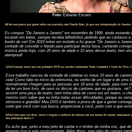
Foto:
Eduardo Escariz
4)Fale um pouco pra gente sobre sua parceria com Nando Reis, já que sua interpretação de Janeiro a
Eu compus "De Janeiro a Janeiro" em novembro de 1999, ainda morando
tocando em bares, sempre recebia bilhetinhos pedindo que eu cantasse 
bonito de ver! Em 2010 entrei em estúdio e fui gravar "De Janeiro a Jan
vontade de convidar o Nando para participar desta faixa, cantando comigo!
música ainda hoje, com 20 anos de idade e 10 anos desse dueto, tem uma
atemporal!
5)Você lançou nesse ano seu primeiro DVD na carreira intitulado Todo Caminho é Sorte Ao Vivo. C
Esse trabalho nasceu da vontade de celebrar os meus 10 anos de carreira
vida! Como falei no início da entrevista, eu venho de um lugar e de uma f
normalmente chegam para as pessoas aos 18 anos de idade, para mim che
de ter um bom livro, de ouvir os discos de cantores que eu gostava...né?
assistir uma peça de teatro, nem tinha ideia de como era um teatro, o che
mesmo sem saber que eu tinha todas essas dificuldades, porque eu sem
otimismo e gratidão! Meu DVD é também a prova de que a gente consegu
sorte que você com sua busca, proporciona a você, junto com a que exis
6)Você tem uma voz doce, suave e resgata a essência da música em sua forma de cantar: emocionar 
sua principal marca ?
Eu acho que, junto a meu jeito de cantar e o timbre da minha voz, que de t
enxergo isso e vejo positivamente. Além disso, meu jeito de compor t