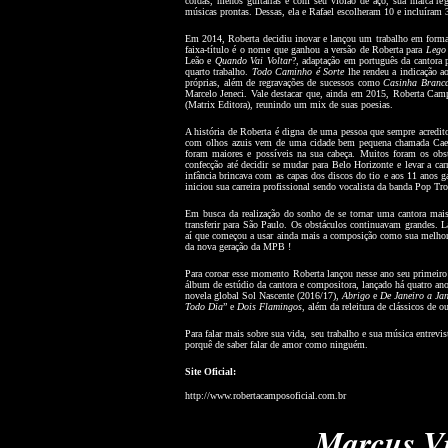
cordas, menos guitarras e com seu violão de aço, sua marca re
músicas prontas. Dessas, ela e Rafael escolheram 10 e incluíram
Em 2014, Roberta decidiu inovar e lançou um trabalho em forma
faixa-título é o nome que ganhou a versão de Roberta para
Lego
Leão e
Quando Vai Voltar
?, adaptação em português da cantora 
quarto trabalho.
Todo Caminho é Sorte
lhe rendeu a indicação 
próprias, além de regravações de sucessos como
Casinha Branc
Marcelo Jeneci. Vale destacar que, ainda em 2015, Roberta Camp
(Matrix Editora), reunindo um mix de suas poesias.
A história de Roberta é digna de uma pessoa que sempre acredito
com olhos azuis vem de uma cidade bem pequena chamada Caet
foram maiores e possíveis na sua cabeça. Muitos foram os obst
confecção até decidir se mudar para Belo Horizonte e levar a car
infância brincava com as capas dos discos do tio e aos 11 anos
iniciou sua carreira profissional sendo vocalista da banda Pop Tro
Em busca da realização do sonho de se tornar uma cantora mais 
transferir para São Paulo. Os obstáculos continuavam grandes. Lá
aí que começou a usar ainda mais a composição como sua melhor 
da nova geração da MPB !
Para coroar esse momento Roberta lançou nesse ano seu prime
álbum de estúdio da cantora e compositora, lançado há quatro an
novela global Sol Nascente (2016/17),
Abrigo
e
De Janeiro a Ja
Todo Dia
” e
Dois Flamingos
, além da releitura de clássicos de ou
Para falar mais sobre sua vida, seu trabalho e sua música entrev
porquê de saber falar de amor como ninguém.
Site Oficial
:
http://www.robertacamposoficial.com.br
Marcus Vi