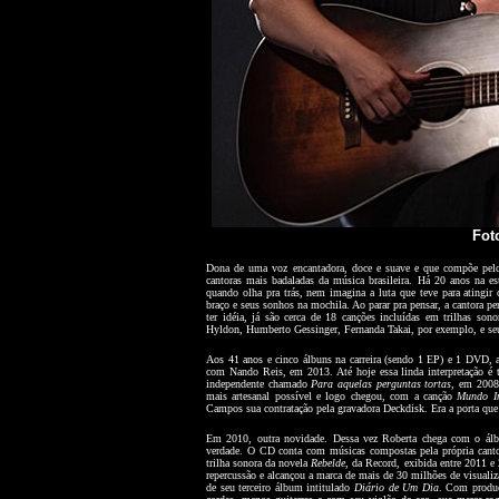
Fot
Dona de uma voz encantadora, doce e suave e que compõe pelo
cantoras mais badaladas da música brasileira. Há 20 anos na es
quando olha pra trás, nem imagina a luta que teve para atingi
braço e seus sonhos na mochila. Ao parar pra pensar, a cantora pe
ter idéia, já são cerca de 18 canções incluídas em trilhas s
Hyldon, Humberto Gessinger, Fernanda Takai, por exemplo, e seu
Aos 41 anos e cinco álbuns na carreira (sendo 1 EP) e 1 DVD, a
com Nando Reis, em 2013. Até hoje essa linda interpretação é t
independente chamado
Para aquelas perguntas tortas
, em 2008
mais artesanal possível e logo chegou, com a canção
Mundo In
Campos sua contratação pela gravadora Deckdisk. Era a porta que e
Em 2010, outra novidade. Dessa vez Roberta chega com o á
verdade. O CD conta com músicas compostas pela própria cant
trilha sonora da novela
Rebelde
, da Record, exibida entre 2011 e
repercussão e alcançou a marca de mais de 30 milhões de visualiza
de seu terceiro álbum intitulado
Diário de Um Dia
. Com produç