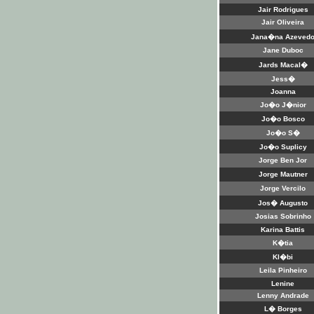
Jair Rodrigues
Jair Oliveira
Jana�na Azeved
Jane Duboc
Jards Macal�
Jess�
Joanna
Jo�o J�nior
Jo�o Bosco
Jo�o S�
Jo�o Suplicy
Jorge Ben Jor
Jorge Mautner
Jorge Vercilo
Jos� Augusto
Josias Sobrinho
Karina Battis
K�tia
Kl�bi
Leila Pinheiro
Lenine
Lenny Andrade
L� Borges