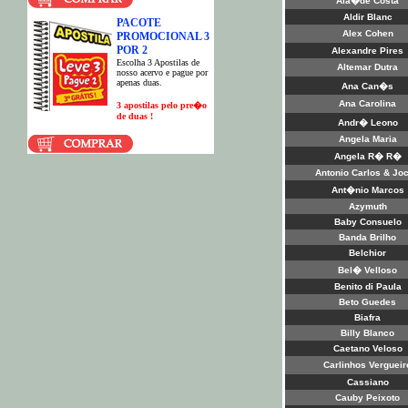
Ala�de Costa
Aldir Blanc
PACOTE
Alex Cohen
PROMOCIONAL 3
POR 2
Alexandre Pires
E
scolha 3 Apostilas de
Altemar Dutra
nosso acervo e pague por
apenas duas.
Ana Can�s
Ana Carolina
3 apostilas pelo pre�o
de duas !
Andr� Leono
Angela Maria
Angela R� R�
Antonio Carlos & Joc
Ant�nio Marcos
Azymuth
Baby Consuelo
Banda Brilho
Belchior
Bel� Velloso
Benito di Paula
Beto Guedes
Biafra
Billy Blanco
Caetano Veloso
Carlinhos Vergueir
Cassiano
Cauby Peixoto