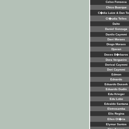
Celso Fonseca
Chico Buarque
C�dia Luize & Dan To
Cl�udia Telles
Dalto
Daniel Gonzaga
Danilo Caymmi
Davi Moraes
Diogo Moraes
Djavan
Doces B�rbaros
Dora Vergueiro
Dorival Caymmi
Dori Caymmi
Edmon
Ednardo
Eduardo Dussek
Eduardo Gudin
Edu Krieger
Edu Lobo
Edvaldo Santana
Eletrosamba
Elis Regina
Ellen Ol�ria
Elymar Santos