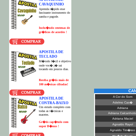
CAVAQUINHO
Aprenda r�pido esse
fascinante instrumento do
samba e pagode.
Inclu�ndo centenas de
gr�ficos de acordes !
APOSTILA DE
TECLADO
M�todo f�cil e objetivo
onde voc� j� sai
tocando em poucos dias.
Receba gr�tis mais de
100 m�sicas cifradas!
CA
A Cor do Som
APOSTILA DE
CONTRA-BAIXO
Adelmo Cas�
Um estudo completo com
Adriana
todas as t�cnicas e
Adriana Calcanhott
macetes.
Adriana Maciel
G
r�tis cap�tulo com
Agnaldo Rayol
super B�nus !
Agnaldo Tim�teo