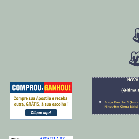
NOVA
(�ltima 
Jorge Ben Jor 3 (Amor
Ningu�m Chora Mais)
APOSTILA DE