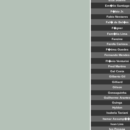
Elza Soares
Em�lio Santiago
F�bio Jr.
Fabio Nestares
Faf� de Bel�m
F�gner
Fam�lia Lima
Fanzine
Farofa Carioca
F�tima Guedes
Fernando Mendes
Fl�vio Venturini
Fred Martins
Gal Costa
Gilberto Gil
Gilliard
Gilson
Gonzaguinha
Guilherme Arante
Guinga
Hyldon
Isabela Taviani
Itamar Assump��
Ivan Lins
Ivo Pessoa