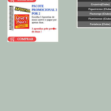
Cruzeiro
(Clube)
PACOTE
Figueirense
(Clube
PROMOCIONAL 3
POR 2
Flamengo
(Clube)
E
scolha 3 Apostilas de
Fluminense
(Clube
nosso acervo e pague por
apenas duas.
Fortaleza
(Clube)
3 apostilas pelo pre�o
de duas !