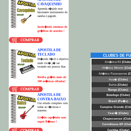
CAVAQUINHO
Aprenda r�pido esse
fascinante instrumento do
samba e pagode.
Inclu�ndo centenas de
gr�ficos de acordes !
APOSTILA DE
TECLADO
CLUBES DE FU
M�todo f�cil e objetivo
Am�rica-RJ
(Clube
onde voc� j� sai
tocando em poucos dias.
Atl�tico Mineiro
(Clu
Atl�tico Paranaense
(C
Receba gr�tis mais de
Ava�
(Clube)
100 m�sicas cifradas!
Bahia
(Clube)
Bangu
(Clube)
APOSTILA DE
Botafogo
(Clube)
CONTRA-BAIXO
Brasil
(Pa�s)
Um estudo completo com
todas as t�cnicas e
C
ampina Grande
(Cid
macetes.
Cear�
(Clube)
G
r�tis cap�tulo com
Chapecoense
(Club
super B�nus !
Corinthians
-SP (Clu
Coritiba
(Clube)