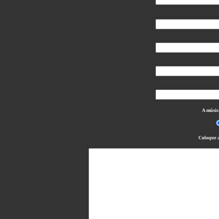
A músic
Coloque a